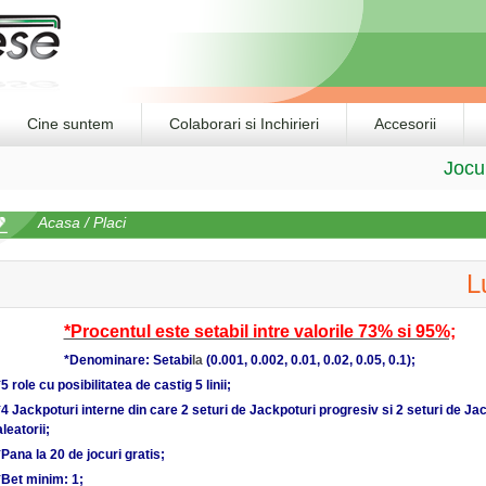
Cine suntem
Colaborari si Inchirieri
Accesorii
Jocu
Acasa
/
Placi
L
escriere
*Procentul este setabil intre valorile 73% si 95%;
*Denominare: Setabi
la
(0.001, 0.002, 0.01, 0.02, 0.05, 0.1);
*5 role cu posibilitatea de castig 5 linii;
*4 Jackpoturi interne din care 2 seturi de Jackpoturi progresiv si 2 seturi de Ja
aleatorii;
*Pana la 20 de jocuri gratis;
*Bet minim: 1;