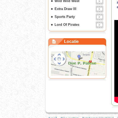
Wild Wild West
Extra Draw III
P
Sports Party
Lord Of Pirates
Locatie