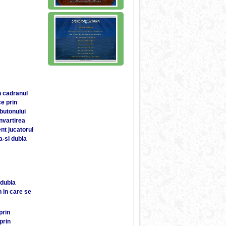
n cadranul
e prin
butonului
nvartirea
nt jucatorul
-si dubla
 dubla
n in care se
prin
prin