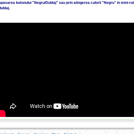
apasarea butonului "Negru/Dublaj" sau prin atingerea culorii "Negru" in mini-rul
dublaj.
revizualizare video