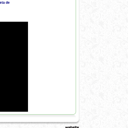
eta de